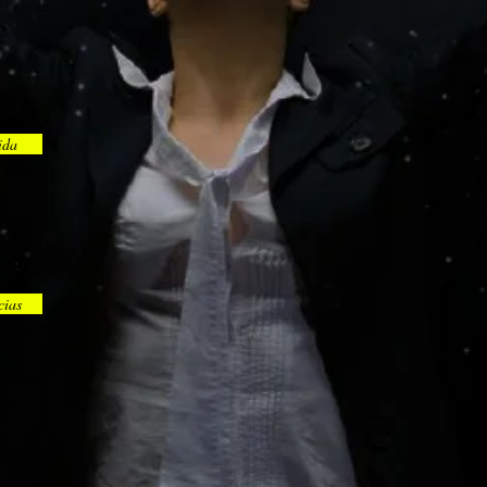
ida
cias