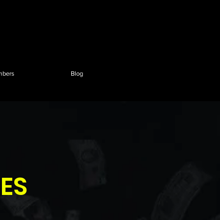
Inicia sesión
bers
Blog
TES