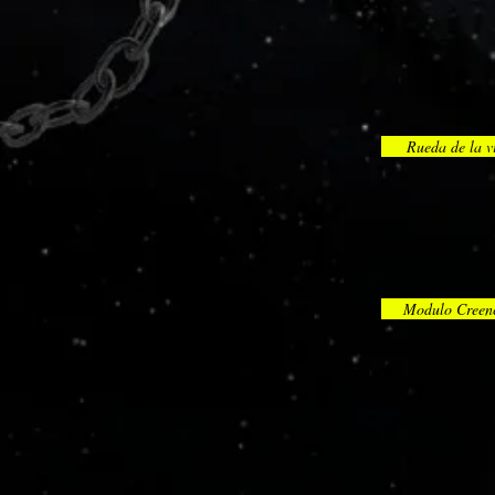
Rueda de la v
Modulo Creen