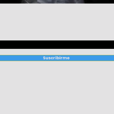
nscribete a nuestra newslette
Suscribirme
© 2025 Creado por el equipo de @RaulAlbertiOficial