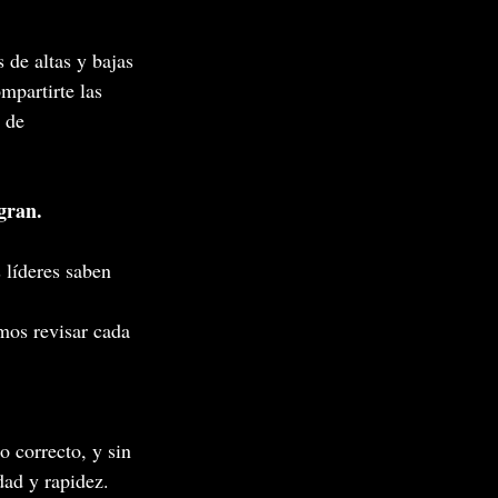
de altas y bajas 
mpartirte las 
 de 
gran.
 líderes saben 
mos revisar cada 
 correcto, y sin 
dad y 
rapidez.