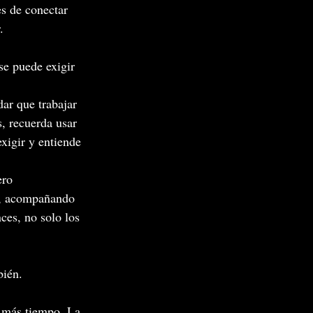
es de conectar 
.
 se puede exigir 
dar que trabajar 
, recuerda usar 
xigir y entiende 
ero 
, acompañando 
ces, no solo los 
bién.
 más 
tiempo.
 La