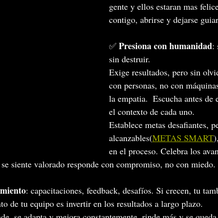
gente y ellos estaran mas felic
contigo, abrirse y dejarse guiar
Presiona con humanidad
✅ 
:
sin destruir.
Exige resultados, pero sin olvi
con personas, no con máquinas
la empatia.  Escucha antes de e
el contexto de cada uno. 
Establece metas desafiantes, p
alcanzables(
METAS SMART
)
en el proceso. Celebra los avan
e se siente valorado responde con compromiso, no con miedo.
imiento
: capacitaciones, feedback, desafíos. Si crecen, tu tam
nto de tu equipo es invertir en los resultados a largo plazo.
de, se adapta y mejora constantemente, rinde más y se queda