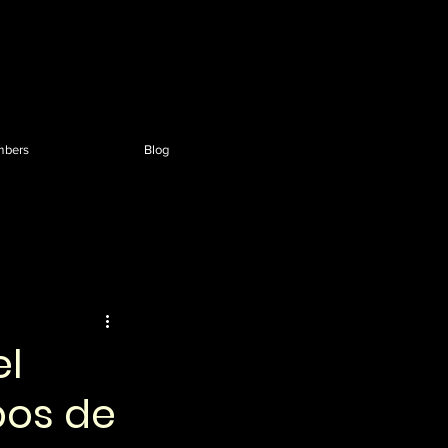
Inicia sesión
bers
Blog
el
pos de