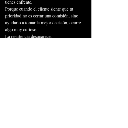
tienes enfrente.
Porque cuando el cliente siente que tu 
prioridad no es cerrar una comisión, sino 
ayudarlo a tomar la mejor decisión, ocurre 
algo muy curioso.
La resistencia desaparece.
La conversación fluye.
Y la venta deja de sentirse como una venta.
Se convierte en una consecuencia natural de 
la confianza que lograste construir.
Al final, vender nunca ha sido el verdadero 
objetivo.
El verdadero objetivo siempre ha sido 
ayudar a otra persona a tomar una buena 
decisión.
Y cuando entiendes eso, las ventas 
empiezan a llegar con mucha más 
naturalidad.
Porque, al final...