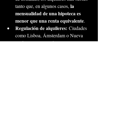
la 
tanto que, en algunos casos, 
mensualidad de una hipoteca es 
menor que una renta equivalente
.
Regulación de alquileres:
 Ciudades 
como Lisboa, Ámsterdam o Nueva 
York están regulando los alquileres 
turísticos. Comprar puede ser una 
forma de adelantarse a estos cambios.
Nuevas formas de 
inversión:
 Modelos como el 
co-living
, 
la propiedad fraccionada o el “rent-to-
own” ofrecen alternativas híbridas 
entre comprar y rentar.
🧭 Conclusión: ¿Qué es 
mejor?
Comprar
 es recomendable si tienes 