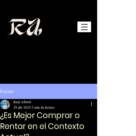
Entrada
Raul Alberti
29 abr 2025
3 min de lectura
¿Es Mejor Comprar o
Rentar en el Contexto